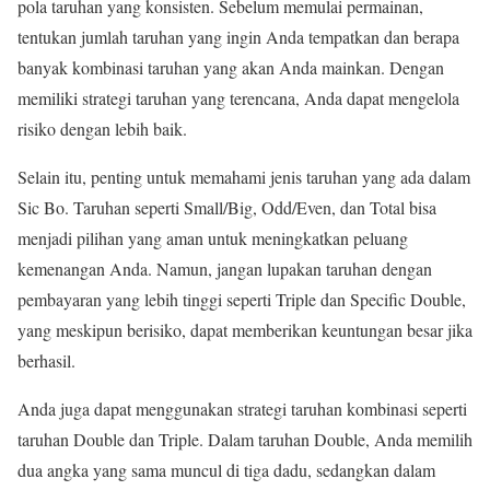
pola taruhan yang konsisten. Sebelum memulai permainan,
tentukan jumlah taruhan yang ingin Anda tempatkan dan berapa
banyak kombinasi taruhan yang akan Anda mainkan. Dengan
memiliki strategi taruhan yang terencana, Anda dapat mengelola
risiko dengan lebih baik.
Selain itu, penting untuk memahami jenis taruhan yang ada dalam
Sic Bo. Taruhan seperti Small/Big, Odd/Even, dan Total bisa
menjadi pilihan yang aman untuk meningkatkan peluang
kemenangan Anda. Namun, jangan lupakan taruhan dengan
pembayaran yang lebih tinggi seperti Triple dan Specific Double,
yang meskipun berisiko, dapat memberikan keuntungan besar jika
berhasil.
Anda juga dapat menggunakan strategi taruhan kombinasi seperti
taruhan Double dan Triple. Dalam taruhan Double, Anda memilih
dua angka yang sama muncul di tiga dadu, sedangkan dalam