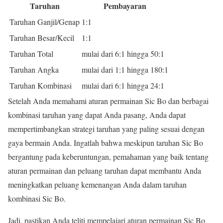
Taruhan
Pembayaran
Taruhan Ganjil/Genap
1:1
Taruhan Besar/Kecil
1:1
Taruhan Total
mulai dari 6:1 hingga 50:1
Taruhan Angka
mulai dari 1:1 hingga 180:1
Taruhan Kombinasi
mulai dari 6:1 hingga 24:1
Setelah Anda memahami aturan permainan Sic Bo dan berbagai
kombinasi taruhan yang dapat Anda pasang, Anda dapat
mempertimbangkan strategi taruhan yang paling sesuai dengan
gaya bermain Anda. Ingatlah bahwa meskipun taruhan Sic Bo
bergantung pada keberuntungan, pemahaman yang baik tentang
aturan permainan dan peluang taruhan dapat membantu Anda
meningkatkan peluang kemenangan Anda dalam taruhan
kombinasi Sic Bo.
Jadi, pastikan Anda teliti mempelajari aturan permainan Sic Bo