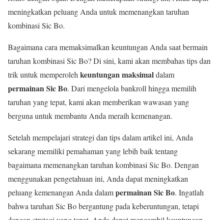
meningkatkan peluang Anda untuk memenangkan taruhan
kombinasi Sic Bo.
Bagaimana cara memaksimalkan keuntungan Anda saat bermain
taruhan kombinasi Sic Bo? Di sini, kami akan membahas tips dan
keuntungan maksimal
trik untuk memperoleh
dalam
permainan Sic Bo
. Dari mengelola bankroll hingga memilih
taruhan yang tepat, kami akan memberikan wawasan yang
berguna untuk membantu Anda meraih kemenangan.
Setelah mempelajari strategi dan tips dalam artikel ini, Anda
sekarang memiliki pemahaman yang lebih baik tentang
bagaimana memenangkan taruhan kombinasi Sic Bo. Dengan
menggunakan pengetahuan ini, Anda dapat meningkatkan
permainan Sic Bo
peluang kemenangan Anda dalam
. Ingatlah
bahwa taruhan Sic Bo bergantung pada keberuntungan, tetapi
dengan strategi yang tepat, Anda dapat mengambil keuntungan