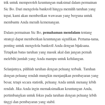
trik untuk memperoleh keuntungan maksimal dalam permainan
Sic Bo. Dari mengelola bankroll hingga memilih taruhan yang
tepat, kami akan memberikan wawasan yang berguna untuk
membantu Anda meraih kemenangan.
pemahaman mendalam
Dalam permainan Sic Bo,
tentang
strategi dapat memberikan keuntungan signifikan. Pertama-tama,
penting untuk mengelola bankroll Anda dengan bijaksana.
Tetapkan batas taruhan yang masuk akal dan jangan pernah
melebihi jumlah yang Anda mampu untuk kehilangan.
Selanjutnya, pilihlah taruhan dengan peluang terbaik. Taruhan
dengan peluang rendah mungkin menjanjikan pembayaran yang
besar, tetapi secara statistik, peluang Anda untuk menang lebih
rendah. Jika Anda ingin memaksimalkan keuntungan Anda,
pertimbangkan untuk fokus pada taruhan dengan peluang lebih
tinggi dan pembayaran yang stabil.