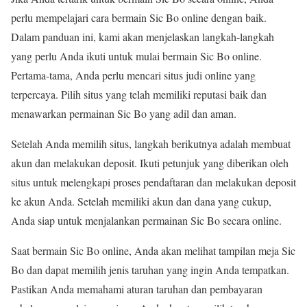
perlu mempelajari cara bermain Sic Bo online dengan baik.
Dalam panduan ini, kami akan menjelaskan langkah-langkah
yang perlu Anda ikuti untuk mulai bermain Sic Bo online.
Pertama-tama, Anda perlu mencari situs judi online yang
terpercaya. Pilih situs yang telah memiliki reputasi baik dan
menawarkan permainan Sic Bo yang adil dan aman.
Setelah Anda memilih situs, langkah berikutnya adalah membuat
akun dan melakukan deposit. Ikuti petunjuk yang diberikan oleh
situs untuk melengkapi proses pendaftaran dan melakukan deposit
ke akun Anda. Setelah memiliki akun dan dana yang cukup,
Anda siap untuk menjalankan permainan Sic Bo secara online.
Saat bermain Sic Bo online, Anda akan melihat tampilan meja Sic
Bo dan dapat memilih jenis taruhan yang ingin Anda tempatkan.
Pastikan Anda memahami aturan taruhan dan pembayaran