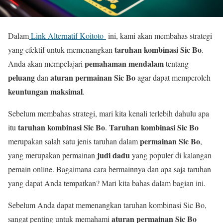
Dalam
Link Alternatif Koitoto
ini, kami akan membahas strategi
taruhan kombinasi Sic Bo
yang efektif untuk memenangkan
.
pemahaman mendalam
Anda akan mempelajari
tentang
peluang
aturan permainan Sic Bo
dan
agar dapat memperoleh
keuntungan maksimal
.
Sebelum membahas strategi, mari kita kenali terlebih dahulu apa
taruhan kombinasi Sic Bo
Taruhan kombinasi Sic Bo
itu
.
permainan Sic Bo
merupakan salah satu jenis taruhan dalam
,
judi dadu
yang merupakan permainan
yang populer di kalangan
pemain online. Bagaimana cara bermainnya dan apa saja taruhan
yang dapat Anda tempatkan? Mari kita bahas dalam bagian ini.
Sebelum Anda dapat memenangkan taruhan kombinasi Sic Bo,
aturan permainan Sic Bo
sangat penting untuk memahami