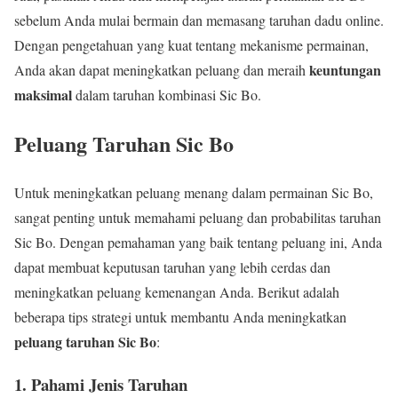
sebelum Anda mulai bermain dan memasang taruhan dadu online.
Dengan pengetahuan yang kuat tentang mekanisme permainan,
keuntungan
Anda akan dapat meningkatkan peluang dan meraih
maksimal
dalam taruhan kombinasi Sic Bo.
Peluang Taruhan Sic Bo
Untuk meningkatkan peluang menang dalam permainan Sic Bo,
sangat penting untuk memahami peluang dan probabilitas taruhan
Sic Bo. Dengan pemahaman yang baik tentang peluang ini, Anda
dapat membuat keputusan taruhan yang lebih cerdas dan
meningkatkan peluang kemenangan Anda. Berikut adalah
beberapa tips strategi untuk membantu Anda meningkatkan
peluang taruhan Sic Bo
:
1. Pahami Jenis Taruhan