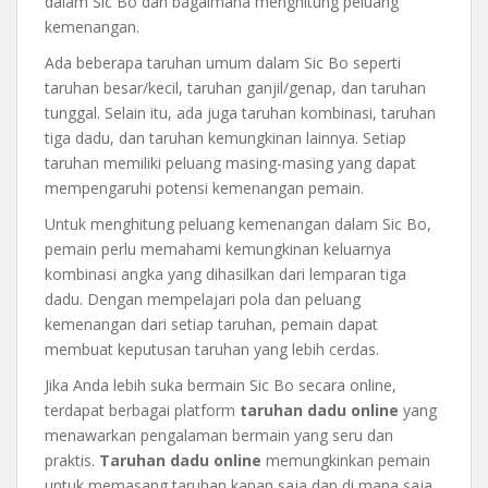
dalam Sic Bo dan bagaimana menghitung peluang
kemenangan.
Ada beberapa taruhan umum dalam Sic Bo seperti
taruhan besar/kecil, taruhan ganjil/genap, dan taruhan
tunggal. Selain itu, ada juga taruhan kombinasi, taruhan
tiga dadu, dan taruhan kemungkinan lainnya. Setiap
taruhan memiliki peluang masing-masing yang dapat
mempengaruhi potensi kemenangan pemain.
Untuk menghitung peluang kemenangan dalam Sic Bo,
pemain perlu memahami kemungkinan keluarnya
kombinasi angka yang dihasilkan dari lemparan tiga
dadu. Dengan mempelajari pola dan peluang
kemenangan dari setiap taruhan, pemain dapat
membuat keputusan taruhan yang lebih cerdas.
Jika Anda lebih suka bermain Sic Bo secara online,
terdapat berbagai platform
taruhan dadu online
yang
menawarkan pengalaman bermain yang seru dan
praktis.
Taruhan dadu online
memungkinkan pemain
untuk memasang taruhan kapan saja dan di mana saja