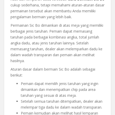
cukup sederhana, tetapi memahami aturan-aturan dasar
permainan tersebut akan membantu Anda memiliki
pengalaman bermain yang lebih baik.
Permainan Sic Bo dimainkan di atas meja yang memiliki
berbagai jenis taruhan. Pemain dapat memasang
taruhan pada berbagai kombinasi angka, total jumlah
angka dadu, atau jenis taruhan lainnya. Setelah
memasang taruhan, dealer akan melemparkan dadu ke
dalam wadah transparan dan pemain akan melihat
hasilnya.
Aturan dasar dalam bermain Sic Bo adalah sebagai
berikut:
Pemain dapat memilih jenis taruhan yang ingin
dimainkan dan menempatkan chip pada area
taruhan yang sesuai di atas meja.
Setelah semua taruhan ditempatkan, dealer akan
melempar tiga dadu ke dalam wadah transparan.
Pemain kemudian akan melihat hasil lemparan