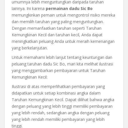
umumnya lebih menguntungkan daripada taruhan
lainnya. Ini karena
permainan dadu Sic Bo
memungkinkan pemain untuk mengontrol risiko mereka
dan memilih taruhan yang paling menguntungkan.
Dengan memanfaatkan taruhan seperti Taruhan
Kemungkinan Kecil dan taruhan kecil, Anda dapat
meningkatkan peluang Anda untuk meraih kemenangan
yang berkelanjutan.
Untuk memahami lebih lanjut tentang keuntungan dan
peluang taruhan dadu Sic Bo, mari kita melihat ilustrasi
yang menggambarkan pembayaran untuk Taruhan
Kemungkinan Kecil:
Ilustrasi di atas memperlihatkan pembayaran yang
didapatkan untuk setiap kombinasi angka dalam
Taruhan Kemungkinan Kecil. Dapat dilihat bahwa angka
dengan peluang yang lebih tinggi memiliki pembayaran
yang lebih rendah, sedangkan angka dengan peluang
yang lebih rendah memiliki pembayaran yang lebih
tinggi.