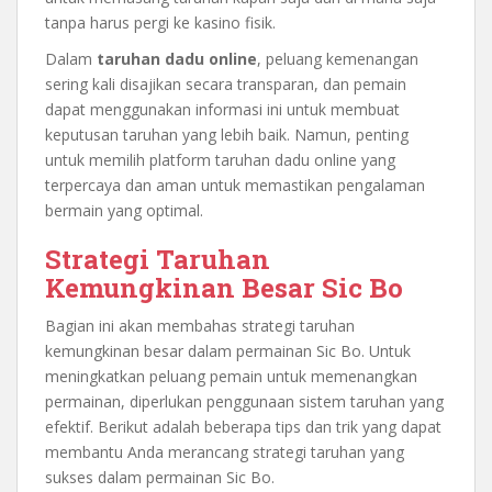
tanpa harus pergi ke kasino fisik.
Dalam
taruhan dadu online
, peluang kemenangan
sering kali disajikan secara transparan, dan pemain
dapat menggunakan informasi ini untuk membuat
keputusan taruhan yang lebih baik. Namun, penting
untuk memilih platform taruhan dadu online yang
terpercaya dan aman untuk memastikan pengalaman
bermain yang optimal.
Strategi Taruhan
Kemungkinan Besar Sic Bo
Bagian ini akan membahas strategi taruhan
kemungkinan besar dalam permainan Sic Bo. Untuk
meningkatkan peluang pemain untuk memenangkan
permainan, diperlukan penggunaan sistem taruhan yang
efektif. Berikut adalah beberapa tips dan trik yang dapat
membantu Anda merancang strategi taruhan yang
sukses dalam permainan Sic Bo.