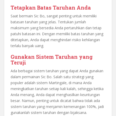
Tetapkan Batas Taruhan Anda
Saat bermain Sic Bo, sangat penting untuk memiliki
batasan taruhan yang jelas. Tentukan jumlah
maksimum yang bersedia Anda pertaruhkan dan tetap
patuhi batasan ini. Dengan memiliki batas taruhan yang
ditetapkan, Anda dapat menghindari risiko kehilangan
terlalu banyak uang.
Gunakan Sistem Taruhan yang
Teruji
Ada berbagai sistem taruhan yang dapat Anda gunakan
dalam permainan Sic Bo. Salah satu strategi yang
populer adalah sistem Martingale, di mana Anda
meningkatkan taruhan setiap kali kalah, sehingga ketika
Anda menang, Anda dapat menghasilkan keuntungan
besar. Namun, penting untuk dicatat bahwa tidak ada
sistem taruhan yang menjamin kemenangan 100%, jadi
gunakanlah sistem taruhan dengan bijaksana.