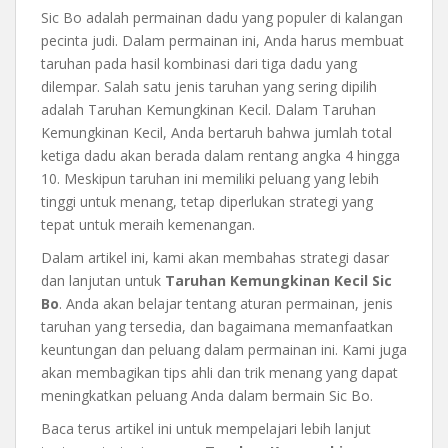
Sic Bo adalah permainan dadu yang populer di kalangan
pecinta judi. Dalam permainan ini, Anda harus membuat
taruhan pada hasil kombinasi dari tiga dadu yang
dilempar. Salah satu jenis taruhan yang sering dipilih
adalah Taruhan Kemungkinan Kecil. Dalam Taruhan
Kemungkinan Kecil, Anda bertaruh bahwa jumlah total
ketiga dadu akan berada dalam rentang angka 4 hingga
10. Meskipun taruhan ini memiliki peluang yang lebih
tinggi untuk menang, tetap diperlukan strategi yang
tepat untuk meraih kemenangan.
Dalam artikel ini, kami akan membahas strategi dasar
dan lanjutan untuk
Taruhan Kemungkinan Kecil Sic
Bo
. Anda akan belajar tentang aturan permainan, jenis
taruhan yang tersedia, dan bagaimana memanfaatkan
keuntungan dan peluang dalam permainan ini. Kami juga
akan membagikan tips ahli dan trik menang yang dapat
meningkatkan peluang Anda dalam bermain Sic Bo.
Baca terus artikel ini untuk mempelajari lebih lanjut