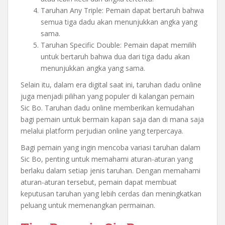
Taruhan Any Triple: Pemain dapat bertaruh bahwa
semua tiga dadu akan menunjukkan angka yang
sama.
Taruhan Specific Double: Pemain dapat memilih
untuk bertaruh bahwa dua dari tiga dadu akan
menunjukkan angka yang sama.
Selain itu, dalam era digital saat ini, taruhan dadu online
juga menjadi pilihan yang populer di kalangan pemain
Sic Bo. Taruhan dadu online memberikan kemudahan
bagi pemain untuk bermain kapan saja dan di mana saja
melalui platform perjudian online yang terpercaya.
Bagi pemain yang ingin mencoba variasi taruhan dalam
Sic Bo, penting untuk memahami aturan-aturan yang
berlaku dalam setiap jenis taruhan. Dengan memahami
aturan-aturan tersebut, pemain dapat membuat
keputusan taruhan yang lebih cerdas dan meningkatkan
peluang untuk memenangkan permainan.