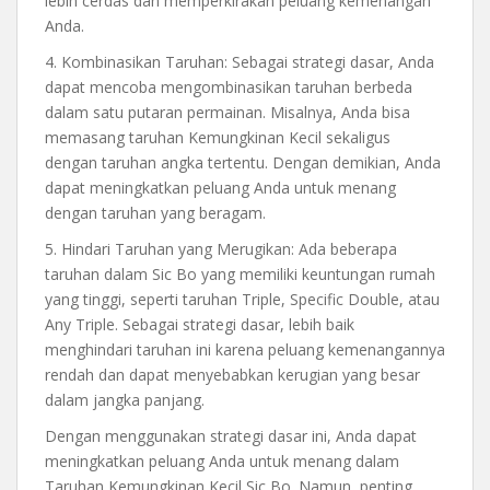
lebih cerdas dan memperkirakan peluang kemenangan
Anda.
4. Kombinasikan Taruhan: Sebagai strategi dasar, Anda
dapat mencoba mengombinasikan taruhan berbeda
dalam satu putaran permainan. Misalnya, Anda bisa
memasang taruhan Kemungkinan Kecil sekaligus
dengan taruhan angka tertentu. Dengan demikian, Anda
dapat meningkatkan peluang Anda untuk menang
dengan taruhan yang beragam.
5. Hindari Taruhan yang Merugikan: Ada beberapa
taruhan dalam Sic Bo yang memiliki keuntungan rumah
yang tinggi, seperti taruhan Triple, Specific Double, atau
Any Triple. Sebagai strategi dasar, lebih baik
menghindari taruhan ini karena peluang kemenangannya
rendah dan dapat menyebabkan kerugian yang besar
dalam jangka panjang.
Dengan menggunakan strategi dasar ini, Anda dapat
meningkatkan peluang Anda untuk menang dalam
Taruhan Kemungkinan Kecil Sic Bo. Namun, penting