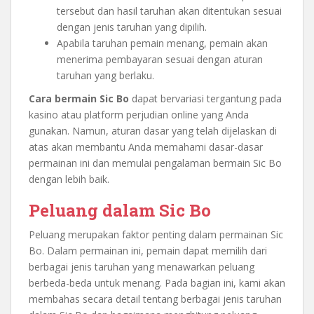
tersebut dan hasil taruhan akan ditentukan sesuai
dengan jenis taruhan yang dipilih.
Apabila taruhan pemain menang, pemain akan
menerima pembayaran sesuai dengan aturan
taruhan yang berlaku.
Cara bermain Sic Bo
dapat bervariasi tergantung pada
kasino atau platform perjudian online yang Anda
gunakan. Namun, aturan dasar yang telah dijelaskan di
atas akan membantu Anda memahami dasar-dasar
permainan ini dan memulai pengalaman bermain Sic Bo
dengan lebih baik.
Peluang dalam Sic Bo
Peluang merupakan faktor penting dalam permainan Sic
Bo. Dalam permainan ini, pemain dapat memilih dari
berbagai jenis taruhan yang menawarkan peluang
berbeda-beda untuk menang. Pada bagian ini, kami akan
membahas secara detail tentang berbagai jenis taruhan