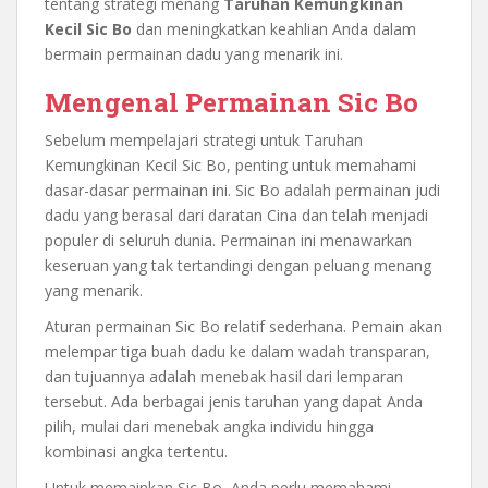
tentang strategi menang
Taruhan Kemungkinan
Kecil Sic Bo
dan meningkatkan keahlian Anda dalam
bermain permainan dadu yang menarik ini.
Mengenal Permainan Sic Bo
Sebelum mempelajari strategi untuk Taruhan
Kemungkinan Kecil Sic Bo, penting untuk memahami
dasar-dasar permainan ini. Sic Bo adalah permainan judi
dadu yang berasal dari daratan Cina dan telah menjadi
populer di seluruh dunia. Permainan ini menawarkan
keseruan yang tak tertandingi dengan peluang menang
yang menarik.
Aturan permainan Sic Bo relatif sederhana. Pemain akan
melempar tiga buah dadu ke dalam wadah transparan,
dan tujuannya adalah menebak hasil dari lemparan
tersebut. Ada berbagai jenis taruhan yang dapat Anda
pilih, mulai dari menebak angka individu hingga
kombinasi angka tertentu.
Untuk memainkan Sic Bo, Anda perlu memahami