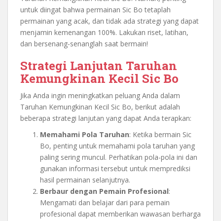
untuk diingat bahwa permainan Sic Bo tetaplah
permainan yang acak, dan tidak ada strategi yang dapat
menjamin kemenangan 100%. Lakukan riset, latihan,
dan bersenang-senanglah saat bermain!
Strategi Lanjutan Taruhan
Kemungkinan Kecil Sic Bo
Jika Anda ingin meningkatkan peluang Anda dalam
Taruhan Kemungkinan Kecil Sic Bo, berikut adalah
beberapa strategi lanjutan yang dapat Anda terapkan:
Memahami Pola Taruhan
: Ketika bermain Sic
Bo, penting untuk memahami pola taruhan yang
paling sering muncul. Perhatikan pola-pola ini dan
gunakan informasi tersebut untuk memprediksi
hasil permainan selanjutnya.
Berbaur dengan Pemain Profesional
:
Mengamati dan belajar dari para pemain
profesional dapat memberikan wawasan berharga