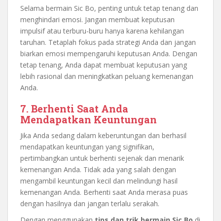
Selama bermain Sic Bo, penting untuk tetap tenang dan
menghindari emosi. Jangan membuat keputusan
impulsif atau terburu-buru hanya karena kehilangan
taruhan. Tetaplah fokus pada strategi Anda dan jangan
biarkan emosi mempengaruhi keputusan Anda. Dengan
tetap tenang, Anda dapat membuat keputusan yang
lebih rasional dan meningkatkan peluang kemenangan
Anda.
7. Berhenti Saat Anda
Mendapatkan Keuntungan
Jika Anda sedang dalam keberuntungan dan berhasil
mendapatkan keuntungan yang signifikan,
pertimbangkan untuk berhenti sejenak dan menarik
kemenangan Anda. Tidak ada yang salah dengan
mengambil keuntungan kecil dan melindungi hasil
kemenangan Anda. Berhenti saat Anda merasa puas
dengan hasilnya dan jangan terlalu serakah.
Dengan menggunakan
tips dan trik bermain Sic Bo
di