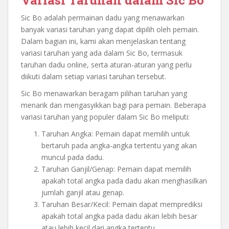
Sic Bo adalah permainan dadu yang menawarkan
banyak variasi taruhan yang dapat dipilih oleh pemain.
Dalam bagian ini, kami akan menjelaskan tentang
variasi taruhan yang ada dalam Sic Bo, termasuk
taruhan dadu online, serta aturan-aturan yang perlu
diikuti dalam setiap variasi taruhan tersebut.
Sic Bo menawarkan beragam pilihan taruhan yang
menarik dan mengasyikkan bagi para pemain. Beberapa
variasi taruhan yang populer dalam Sic Bo meliputi:
Taruhan Angka: Pemain dapat memilih untuk
bertaruh pada angka-angka tertentu yang akan
muncul pada dadu.
Taruhan Ganjil/Genap: Pemain dapat memilih
apakah total angka pada dadu akan menghasilkan
jumlah ganjil atau genap.
Taruhan Besar/Kecil: Pemain dapat memprediksi
apakah total angka pada dadu akan lebih besar
atau lebih kecil dari angka tertentu.