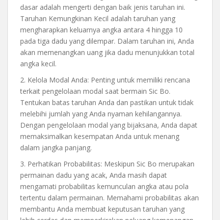
dasar adalah mengerti dengan baik jenis taruhan ini.
Taruhan Kemungkinan Kecil adalah taruhan yang
mengharapkan keluarnya angka antara 4 hingga 10
pada tiga dadu yang dilempar. Dalam taruhan ini, Anda
akan memenangkan uang jika dadu menunjukkan total
angka kecil.
2. Kelola Modal Anda: Penting untuk memiliki rencana
terkait pengelolaan modal saat bermain Sic Bo.
Tentukan batas taruhan Anda dan pastikan untuk tidak
melebihi jumlah yang Anda nyaman kehilangannya.
Dengan pengelolaan modal yang bijaksana, Anda dapat
memaksimalkan kesempatan Anda untuk menang
dalam jangka panjang.
3. Perhatikan Probabilitas: Meskipun Sic Bo merupakan
permainan dadu yang acak, Anda masih dapat
mengamati probabilitas kemunculan angka atau pola
tertentu dalam permainan. Memahami probabilitas akan
membantu Anda membuat keputusan taruhan yang