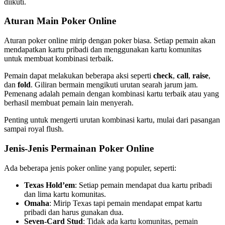
diikuti.
Aturan Main Poker Online
Aturan poker online mirip dengan poker biasa. Setiap pemain akan
mendapatkan kartu pribadi dan menggunakan kartu komunitas
untuk membuat kombinasi terbaik.
Pemain dapat melakukan beberapa aksi seperti
check
,
call
,
raise
,
dan
fold
. Giliran bermain mengikuti urutan searah jarum jam.
Pemenang adalah pemain dengan kombinasi kartu terbaik atau yang
berhasil membuat pemain lain menyerah.
Penting untuk mengerti urutan kombinasi kartu, mulai dari pasangan
sampai royal flush.
Jenis-Jenis Permainan Poker Online
Ada beberapa jenis poker online yang populer, seperti:
Texas Hold’em
: Setiap pemain mendapat dua kartu pribadi
dan lima kartu komunitas.
Omaha
: Mirip Texas tapi pemain mendapat empat kartu
pribadi dan harus gunakan dua.
Seven-Card Stud
: Tidak ada kartu komunitas, pemain