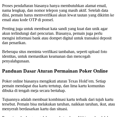
Proses pendaftaran biasanya hanya membutuhkan alamat email,
nama lengkap, dan nomor telepon yang masih aktif. Setelah data
diisi, pemain harus memverifikasi akun lewat tautan yang dikirim ke
email atau kode OTP di ponsel.
Penting juga untuk membuat kata sandi yang kuat dan unik agar
akun terlindungi dari pencurian. Biasanya, pemain juga perlu
mengisi informasi bank atau dompet digital untuk transaksi deposit
dan penarikan.
Beberapa situs meminta verifikasi tambahan, seperti upload foto
identitas, untuk memastikan keamanan dan mencegah
penyalahgunaan.
Panduan Dasar Aturan Permainan Poker Online
Poker online biasanya mengikuti aturan Texas Hold’em. Setiap
pemain mendapat dua kartu tertutup, dan lima kartu komunitas
dibuka di tengah meja secara bertahap.
Tujuannya adalah membuat kombinasi kartu terbaik dari tujuh kartu
tersebut. Pemain bisa melakukan taruhan, naikkan taruhan, ikut, atau
menyerah berdasarkan kartu dan situasi.