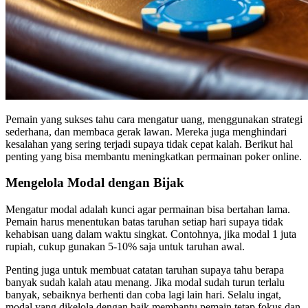
Pemain yang sukses tahu cara mengatur uang, menggunakan strategi
sederhana, dan membaca gerak lawan. Mereka juga menghindari
kesalahan yang sering terjadi supaya tidak cepat kalah. Berikut hal
penting yang bisa membantu meningkatkan permainan poker online.
Mengelola Modal dengan Bijak
Mengatur modal adalah kunci agar permainan bisa bertahan lama.
Pemain harus menentukan batas taruhan setiap hari supaya tidak
kehabisan uang dalam waktu singkat. Contohnya, jika modal 1 juta
rupiah, cukup gunakan 5-10% saja untuk taruhan awal.
Penting juga untuk membuat catatan taruhan supaya tahu berapa
banyak sudah kalah atau menang. Jika modal sudah turun terlalu
banyak, sebaiknya berhenti dan coba lagi lain hari. Selalu ingat,
modal yang dikelola dengan baik membantu pemain tetap fokus dan