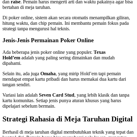
dan
raise
. Pemain harus mengerti arti dan waktu pakainya agar bisa
bertahan di meja taruhan.
Di poker online, sistem akan secara otomatis menampilkan giliran,
hitung waktu, dan chip pemain. Ini membantu pemain fokus pada
strategi tanpa mengurusi hal teknis.
Jenis-Jenis Permainan Poker Online
Ada beberapa jenis poker online yang populer.
Texas
Hold’em
adalah yang paling sering dimainkan dan mudah
dipahami.
Selain itu, ada juga
Omaha
, yang mirip Hold’em tapi pemain
mendapat empat kartu pribadi dan harus memakai dua kartu dari
tangan sendiri.
Variasi lain adalah
Seven Card Stud
, yang lebih klasik dan tanpa
kartu komunitas. Setiap jenis punya aturan khusus yang harus
dipelajari sebelum bermain.
Strategi Rahasia di Meja Taruhan Digital
Berhasil di meja taruhan digital membutuhkan teknik yang tepat dan