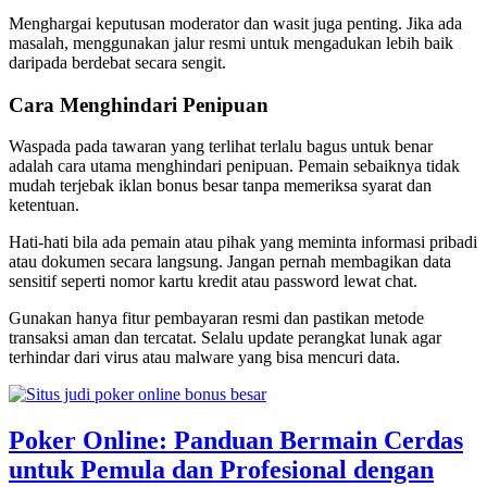
Menghargai keputusan moderator dan wasit juga penting. Jika ada
masalah, menggunakan jalur resmi untuk mengadukan lebih baik
daripada berdebat secara sengit.
Cara Menghindari Penipuan
Waspada pada tawaran yang terlihat terlalu bagus untuk benar
adalah cara utama menghindari penipuan. Pemain sebaiknya tidak
mudah terjebak iklan bonus besar tanpa memeriksa syarat dan
ketentuan.
Hati-hati bila ada pemain atau pihak yang meminta informasi pribadi
atau dokumen secara langsung. Jangan pernah membagikan data
sensitif seperti nomor kartu kredit atau password lewat chat.
Gunakan hanya fitur pembayaran resmi dan pastikan metode
transaksi aman dan tercatat. Selalu update perangkat lunak agar
terhindar dari virus atau malware yang bisa mencuri data.
Poker Online: Panduan Bermain Cerdas
untuk Pemula dan Profesional dengan