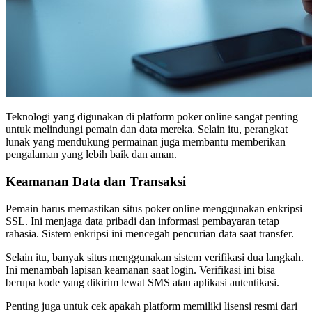
Teknologi yang digunakan di platform poker online sangat penting
untuk melindungi pemain dan data mereka. Selain itu, perangkat
lunak yang mendukung permainan juga membantu memberikan
pengalaman yang lebih baik dan aman.
Keamanan Data dan Transaksi
Pemain harus memastikan situs poker online menggunakan enkripsi
SSL. Ini menjaga data pribadi dan informasi pembayaran tetap
rahasia. Sistem enkripsi ini mencegah pencurian data saat transfer.
Selain itu, banyak situs menggunakan sistem verifikasi dua langkah.
Ini menambah lapisan keamanan saat login. Verifikasi ini bisa
berupa kode yang dikirim lewat SMS atau aplikasi autentikasi.
Penting juga untuk cek apakah platform memiliki lisensi resmi dari