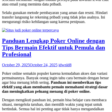
atau email yang meminta data pribadi.
Selalu gunakan metode pembayaran yang aman dan resmi. Hindari
transfer langsung ke rekening pribadi yang tidak jelas asalnya. Ini
mengurangi risiko kehilangan uang karena penipuan.
Panduan Lengkap Poker Online dengan
Tips Bermain Efektif untuk Pemula dan
Profesional
October 29, 2025
October 24, 2025
idwnld8
Poker online semakin populer karena kemudahan akses dan variasi
permainannya. Banyak orang ingin tahu cara bermain dengan benar
agar bisa menang lebih sering.
Panduan ini memberikan tips
efektif yang akan membantu pemain memahami strategi dasar
dan meningkatkan peluang menang di poker online.
Dengan mengikuti panduan ini, pemain bisa belajar cara membaca
situasi, mengelola taruhan, dan memilih waktu yang tepat untuk
bertindak. Semua hal ini penting agar tidak hanya mengandalkan