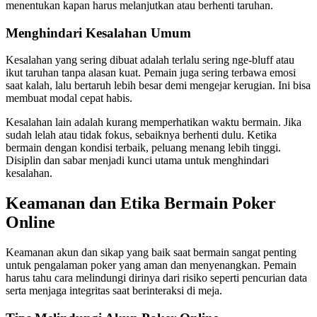
menentukan kapan harus melanjutkan atau berhenti taruhan.
Menghindari Kesalahan Umum
Kesalahan yang sering dibuat adalah terlalu sering nge-bluff atau
ikut taruhan tanpa alasan kuat. Pemain juga sering terbawa emosi
saat kalah, lalu bertaruh lebih besar demi mengejar kerugian. Ini bisa
membuat modal cepat habis.
Kesalahan lain adalah kurang memperhatikan waktu bermain. Jika
sudah lelah atau tidak fokus, sebaiknya berhenti dulu. Ketika
bermain dengan kondisi terbaik, peluang menang lebih tinggi.
Disiplin dan sabar menjadi kunci utama untuk menghindari
kesalahan.
Keamanan dan Etika Bermain Poker
Online
Keamanan akun dan sikap yang baik saat bermain sangat penting
untuk pengalaman poker yang aman dan menyenangkan. Pemain
harus tahu cara melindungi dirinya dari risiko seperti pencurian data
serta menjaga integritas saat berinteraksi di meja.