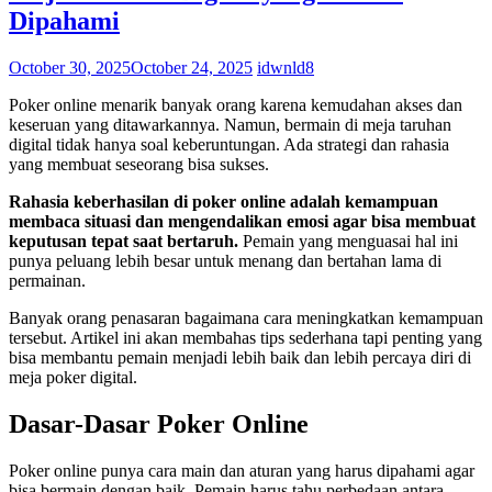
Dipahami
October 30, 2025
October 24, 2025
idwnld8
Poker online menarik banyak orang karena kemudahan akses dan
keseruan yang ditawarkannya. Namun, bermain di meja taruhan
digital tidak hanya soal keberuntungan. Ada strategi dan rahasia
yang membuat seseorang bisa sukses.
Rahasia keberhasilan di poker online adalah kemampuan
membaca situasi dan mengendalikan emosi agar bisa membuat
keputusan tepat saat bertaruh.
Pemain yang menguasai hal ini
punya peluang lebih besar untuk menang dan bertahan lama di
permainan.
Banyak orang penasaran bagaimana cara meningkatkan kemampuan
tersebut. Artikel ini akan membahas tips sederhana tapi penting yang
bisa membantu pemain menjadi lebih baik dan lebih percaya diri di
meja poker digital.
Dasar-Dasar Poker Online
Poker online punya cara main dan aturan yang harus dipahami agar
bisa bermain dengan baik. Pemain harus tahu perbedaan antara