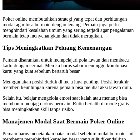
Poker online membutuhkan strategi yang tepat dan perhitungan
modal agar bisa bermain dengan tenang. Pemain juga perlu
menghindari kesalahan umum yang sering terjadi agar pengalaman
bermain tetap menyenangkan dan tidak merugikan.
Tips Meningkatkan Peluang Kemenangan
Pemain disarankan untuk mempelajari pola lawan dan membaca
kartu dengan cermat. Mereka harus sabar menunggu kombinasi
kartu yang kuat sebelum bertaruh besar.
Menggunakan posisi duduk di meja juga penting. Posisi terakhir
memberi keuntungan karena pemain bisa melihat aksi lawan dulu.
Selain itu, belajar mengelola emosi saat kalah atau menang bisa
membantu menjaga fokus bermain. Rutin berlatih di mode gratis
bisa meningkatkan skill tanpa risiko.
Manajemen Modal Saat Bermain Poker Online
Pemain harus menetapkan batas modal sebelum mulai bermain. Ini
membantu menghindari kerugian besar yang sulit dikendalikan.