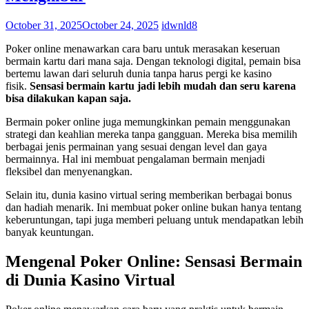
October 31, 2025
October 24, 2025
idwnld8
Poker online menawarkan cara baru untuk merasakan keseruan
bermain kartu dari mana saja. Dengan teknologi digital, pemain bisa
bertemu lawan dari seluruh dunia tanpa harus pergi ke kasino
fisik.
Sensasi bermain kartu jadi lebih mudah dan seru karena
bisa dilakukan kapan saja.
Bermain poker online juga memungkinkan pemain menggunakan
strategi dan keahlian mereka tanpa gangguan. Mereka bisa memilih
berbagai jenis permainan yang sesuai dengan level dan gaya
bermainnya. Hal ini membuat pengalaman bermain menjadi
fleksibel dan menyenangkan.
Selain itu, dunia kasino virtual sering memberikan berbagai bonus
dan hadiah menarik. Ini membuat poker online bukan hanya tentang
keberuntungan, tapi juga memberi peluang untuk mendapatkan lebih
banyak keuntungan.
Mengenal Poker Online: Sensasi Bermain
di Dunia Kasino Virtual