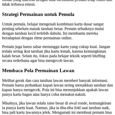
tidak terbawa emosi.
Strategi Permainan untuk Pemula
Untuk pemula, belajar mengenali kombinasi kartu dasar sangat
penting sebelum masuk taruhan besar. Pemain sebaiknya mulai
dengan taruhan kecil terlebih dahulu. Ini membantu mereka
beradaptasi dengan ritme permainan online.
Pemain juga harus sabar menunggu kartu yang cukup kuat. Jangan
terlalu sering ikut taruhan jika kartu lemah, karena kemungkinan
kalah besar. Selain itu, fokus pada belajar teknik seperti bluffing
secara sederhana agar bisa mengecoh lawan.
Membaca Pola Permainan Lawan
Melihat gerak dan cara taruhan lawan memberi banyak informasi.
Pemain harus perhatikan kapan lawan sering menaikkan taruhan dan
kapan hanya mengecek. Pola ini bisa menunjukkan apakah lawan
punya kartu bagus atau hanya coba menakut-nakuti.
Misalnya, jika lawan selalu raise besar di awal ronde, kemungkinan
ia punya kartu kuat. Namun, jika ia tiba-tiba fold saat taruhan naik,
bisa jadi kartu lawannya jelek. Mengamati ini membuat pemain bisa