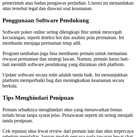
pemerintah atau badan pengawas perjudian. Lisensi ini menandakan
situs tersebut legal dan diawasi soal keamanan.
Penggunaan Software Pendukung
Software poker online sering dilengkapi fitur untuk mencegah
kecurangan, seperti deteksi bot dan analisis pola permainan. Ini
membantu menjaga permainan tetap adil.
Program tambahan juga bisa membantu pemain untuk memantau
riwayat permainan dan strategi lawan. Namun, pemain harus hati-
hati memilih software pendukung yang diizinkan oleh platform.
Update software secara rutin adalah tanda baik. Ini menunjukkan
platform memperbaiki bug dan meningkatkan keamanan secara
berkala.
Tips Menghindari Penipuan
Pemain sebaiknya menghindari situs yang menawarkan bonus
terlalu besar tanpa syarat jelas. Penawaran seperti ini sering menjadi
tanda penipuan.
Cek reputasi situs lewat review dari pemain lain dan situs terpercaya
sebelum mendaftar. Jangan mudah percaya pada tawaran lewat chat