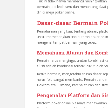
Trik ini tidak hanya membantu meningkatka
bermain jadi lebih seru dan menantang. Saat 
diri di meja poker online.
Dasar-dasar Bermain Po
Pemahaman yang kuat tentang aturan, platfor
untuk memenangkan tiap putaran poker onli
mengenal tempat bermain yang tepat.
Memahami Aturan dan Kombi
Pemain harus mengingat urutan kombinasi kar
Flush
adalah kombinasi terbaik, diikuti oleh
St
Ketika bermain, mengetahui aturan dasar sepe
harus fold sangat membantu. Pemain perlu m
Hold’em atau Omaha, karena aturan dan strat
Pengenalan Platform dan Si
Platform poker online biasanya menawarkan fi