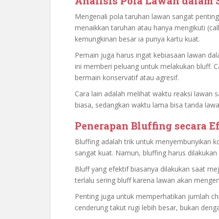
Analisis Pola Lawan dalam 
Mengenali pola taruhan lawan sangat pentin
menaikkan taruhan atau hanya mengikuti (call)
kemungkinan besar ia punya kartu kuat.
Pemain juga harus ingat kebiasaan lawan dala
ini memberi peluang untuk melakukan bluff. 
bermain konservatif atau agresif.
Cara lain adalah melihat waktu reaksi lawan 
biasa, sedangkan waktu lama bisa tanda law
Penerapan Bluffing secara Ef
Bluffing adalah trik untuk menyembunyikan ko
sangat kuat. Namun, bluffing harus dilakukan
Bluff yang efektif biasanya dilakukan saat me
terlalu sering bluff karena lawan akan meng
Penting juga untuk memperhatikan jumlah chi
cenderung takut rugi lebih besar, bukan deng