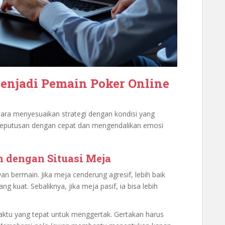
enjadi Pemain Poker Online
ara menyesuaikan strategi dengan kondisi yang
keputusan dengan cepat dan mengendalikan emosi
 dengan Situasi Meja
bermain. Jika meja cenderung agresif, lebih baik
g kuat. Sebaliknya, jika meja pasif, ia bisa lebih
aktu yang tepat untuk menggertak. Gertakan harus