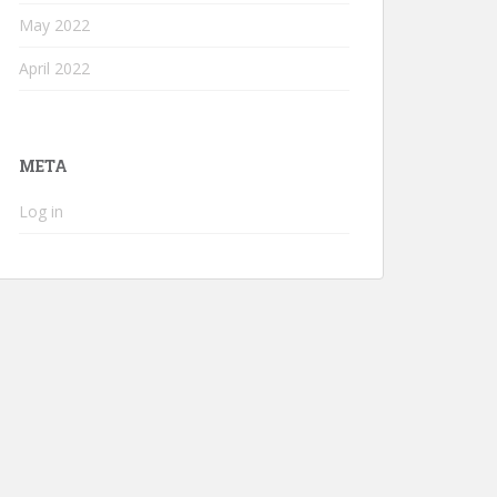
May 2022
April 2022
META
Log in