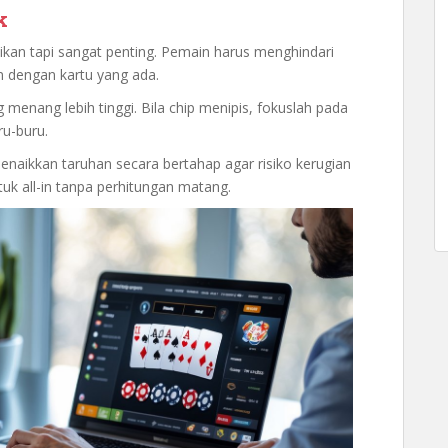
k
ikan tapi sangat penting. Pemain harus menghindari
n dengan kartu yang ada.
menang lebih tinggi. Bila chip menipis, fokuslah pada
u-buru.
enaikkan taruhan secara bertahap agar risiko kerugian
tuk all-in tanpa perhitungan matang.