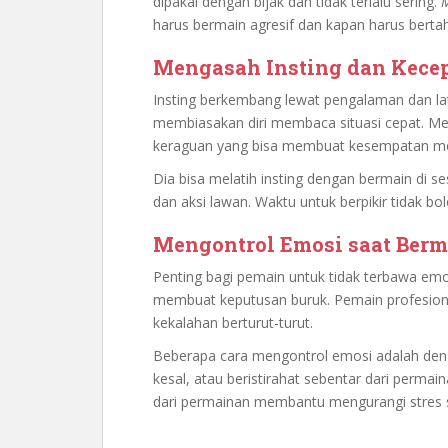
dipakai dengan bijak dan tidak terlalu sering.
harus bermain agresif dan kapan harus berta
Mengasah Insting dan Kece
Insting berkembang lewat pengalaman dan lat
membiasakan diri membaca situasi cepat. M
keraguan yang bisa membuat kesempatan me
Dia bisa melatih insting dengan bermain di se
dan aksi lawan. Waktu untuk berpikir tidak bo
Mengontrol Emosi saat Berm
Penting bagi pemain untuk tidak terbawa emos
membuat keputusan buruk. Pemain profesion
kekalahan berturut-turut.
Beberapa cara mengontrol emosi adalah den
kesal, atau beristirahat sebentar dari perma
dari permainan membantu mengurangi stres 