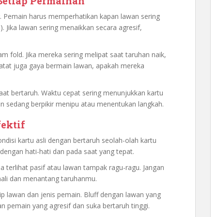
Setiap Permainan
g. Pemain harus memperhatikan kapan lawan sering
. Jika lawan sering menaikkan secara agresif,
m fold. Jika mereka sering melipat saat taruhan naik,
Catat juga gaya bermain lawan, apakah mereka
saat bertaruh. Waktu cepat sering menunjukkan kartu
an sedang berpikir menipu atau menentukan langkah.
ektif
ndisi kartu asli dengan bertaruh seolah-olah kartu
 dengan hati-hati dan pada saat yang tepat.
ja terlihat pasif atau lawan tampak ragu-ragu. Jangan
enali dan menantang taruhanmu.
p lawan dan jenis pemain. Bluff dengan lawan yang
an pemain yang agresif dan suka bertaruh tinggi.