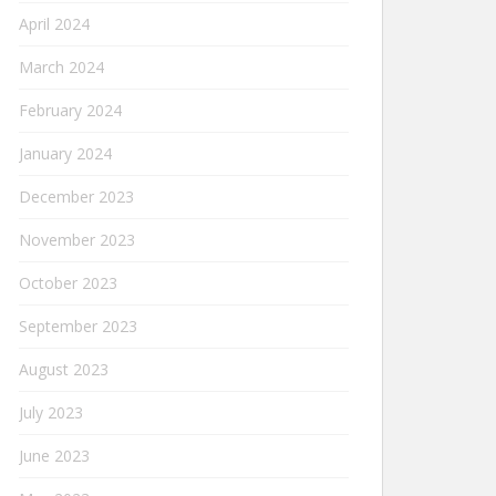
April 2024
March 2024
February 2024
January 2024
December 2023
November 2023
October 2023
September 2023
August 2023
July 2023
June 2023