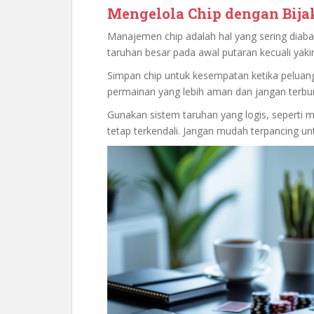
Mengelola Chip dengan Bija
Manajemen chip adalah hal yang sering diaba
taruhan besar pada awal putaran kecuali yaki
Simpan chip untuk kesempatan ketika peluang 
permainan yang lebih aman dan jangan terbur
Gunakan sistem taruhan yang logis, seperti m
tetap terkendali. Jangan mudah terpancing un