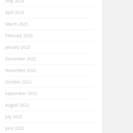
May 2023
April 2023
March 2023
February 2023
January 2023
December 2022
November 2022
October 2022
September 2022
August 2022
July 2022
June 2022