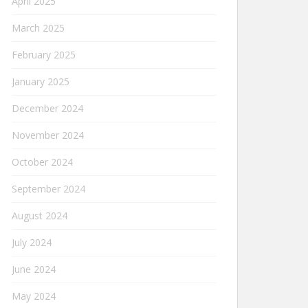
April 2025
March 2025
February 2025
January 2025
December 2024
November 2024
October 2024
September 2024
August 2024
July 2024
June 2024
May 2024