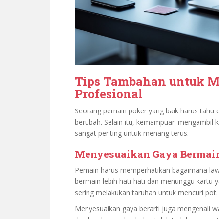
Tips Tambahan untuk M
Profesional
Seorang pemain poker yang baik harus tahu c
berubah. Selain itu, kemampuan mengambil 
sangat penting untuk menang terus.
Menyesuaikan Gaya Bermain
Pemain harus memperhatikan bagaimana lawan 
bermain lebih hati-hati dan menunggu kartu yan
sering melakukan taruhan untuk mencuri pot.
Menyesuaikan gaya berarti juga mengenali w