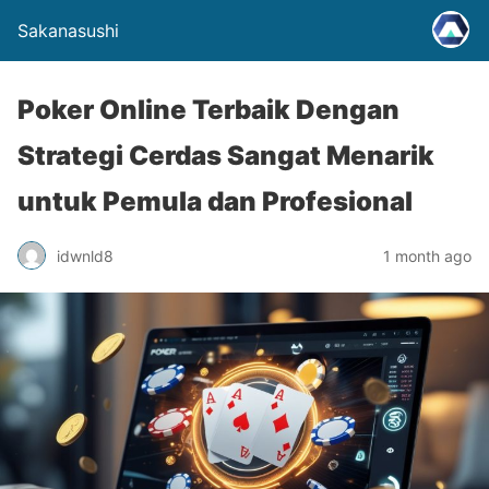
Sakanasushi
Poker Online Terbaik Dengan
Strategi Cerdas Sangat Menarik
untuk Pemula dan Profesional
idwnld8
1 month ago