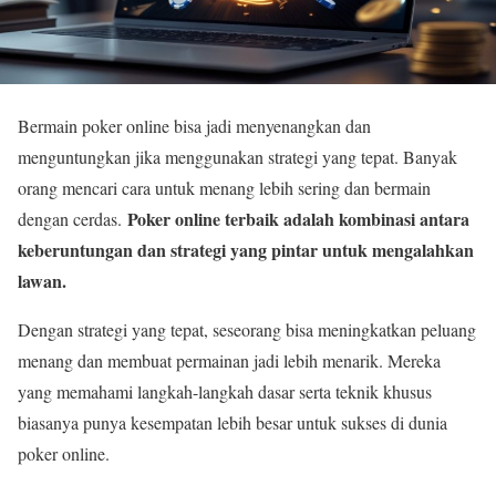
Bermain poker online bisa jadi menyenangkan dan
menguntungkan jika menggunakan strategi yang tepat. Banyak
orang mencari cara untuk menang lebih sering dan bermain
Poker online terbaik adalah kombinasi antara
dengan cerdas.
keberuntungan dan strategi yang pintar untuk mengalahkan
lawan.
Dengan strategi yang tepat, seseorang bisa meningkatkan peluang
menang dan membuat permainan jadi lebih menarik. Mereka
yang memahami langkah-langkah dasar serta teknik khusus
biasanya punya kesempatan lebih besar untuk sukses di dunia
poker online.