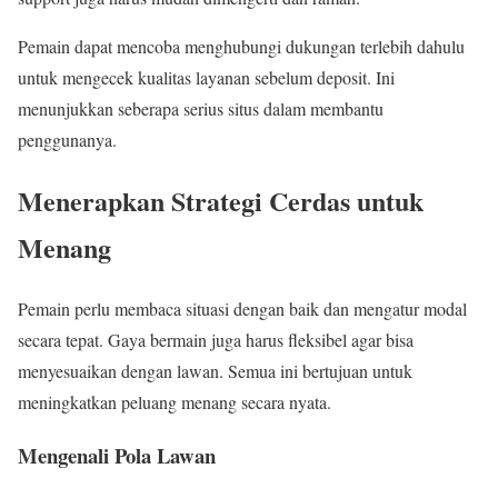
Pemain dapat mencoba menghubungi dukungan terlebih dahulu
untuk mengecek kualitas layanan sebelum deposit. Ini
menunjukkan seberapa serius situs dalam membantu
penggunanya.
Menerapkan Strategi Cerdas untuk
Menang
Pemain perlu membaca situasi dengan baik dan mengatur modal
secara tepat. Gaya bermain juga harus fleksibel agar bisa
menyesuaikan dengan lawan. Semua ini bertujuan untuk
meningkatkan peluang menang secara nyata.
Mengenali Pola Lawan