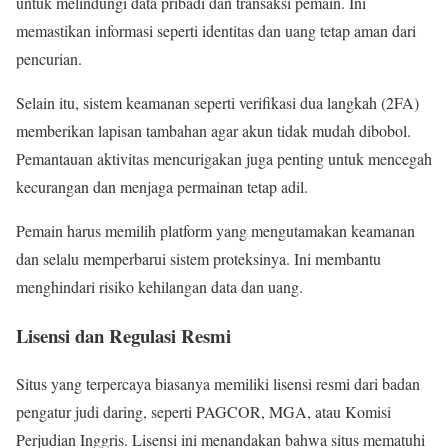
untuk melindungi data pribadi dan transaksi pemain. Ini
memastikan informasi seperti identitas dan uang tetap aman dari
pencurian.
Selain itu, sistem keamanan seperti verifikasi dua langkah (2FA)
memberikan lapisan tambahan agar akun tidak mudah dibobol.
Pemantauan aktivitas mencurigakan juga penting untuk mencegah
kecurangan dan menjaga permainan tetap adil.
Pemain harus memilih platform yang mengutamakan keamanan
dan selalu memperbarui sistem proteksinya. Ini membantu
menghindari risiko kehilangan data dan uang.
Lisensi dan Regulasi Resmi
Situs yang terpercaya biasanya memiliki lisensi resmi dari badan
pengatur judi daring, seperti PAGCOR, MGA, atau Komisi
Perjudian Inggris. Lisensi ini menandakan bahwa situs mematuhi