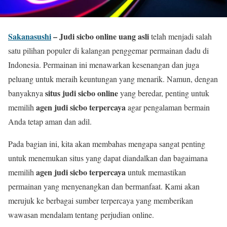
Sakanasushi
– Judi sicbo online uang asli
telah menjadi salah
satu pilihan populer di kalangan penggemar permainan dadu di
Indonesia. Permainan ini menawarkan kesenangan dan juga
peluang untuk meraih keuntungan yang menarik. Namun, dengan
situs judi sicbo online
banyaknya
yang beredar, penting untuk
agen judi sicbo terpercaya
memilih
agar pengalaman bermain
Anda tetap aman dan adil.
Pada bagian ini, kita akan membahas mengapa sangat penting
untuk menemukan situs yang dapat diandalkan dan bagaimana
agen judi sicbo terpercaya
memilih
untuk memastikan
permainan yang menyenangkan dan bermanfaat. Kami akan
merujuk ke berbagai sumber terpercaya yang memberikan
wawasan mendalam tentang perjudian online.