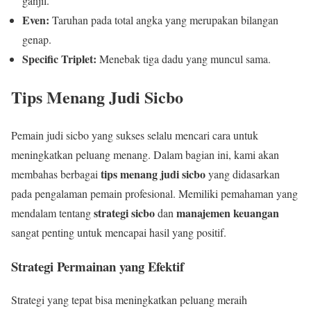
ganjil.
Even:
Taruhan pada total angka yang merupakan bilangan
genap.
Specific Triplet:
Menebak tiga dadu yang muncul sama.
Tips Menang Judi Sicbo
Pemain judi sicbo yang sukses selalu mencari cara untuk
meningkatkan peluang menang. Dalam bagian ini, kami akan
tips menang judi sicbo
membahas berbagai
yang didasarkan
pada pengalaman pemain profesional. Memiliki pemahaman yang
strategi sicbo
manajemen keuangan
mendalam tentang
dan
sangat penting untuk mencapai hasil yang positif.
Strategi Permainan yang Efektif
Strategi yang tepat bisa meningkatkan peluang meraih