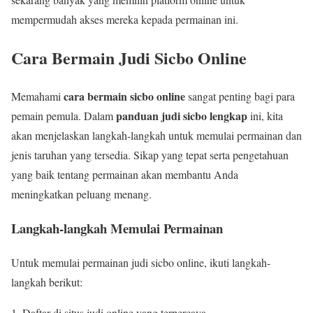
mempermudah akses mereka kepada permainan ini.
Cara Bermain Judi Sicbo Online
cara bermain sicbo online
Memahami
sangat penting bagi para
panduan judi sicbo lengkap
pemain pemula. Dalam
ini, kita
akan menjelaskan langkah-langkah untuk memulai permainan dan
jenis taruhan yang tersedia. Sikap yang tepat serta pengetahuan
yang baik tentang permainan akan membantu Anda
meningkatkan peluang menang.
Langkah-langkah Memulai Permainan
Untuk memulai permainan judi sicbo online, ikuti langkah-
langkah berikut:
Daftar di situs judi online yang terpercaya.