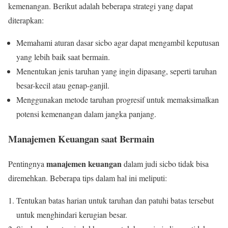
kemenangan. Berikut adalah beberapa strategi yang dapat
diterapkan:
Memahami aturan dasar sicbo agar dapat mengambil keputusan
yang lebih baik saat bermain.
Menentukan jenis taruhan yang ingin dipasang, seperti taruhan
besar-kecil atau genap-ganjil.
Menggunakan metode taruhan progresif untuk memaksimalkan
potensi kemenangan dalam jangka panjang.
Manajemen Keuangan saat Bermain
manajemen keuangan
Pentingnya
dalam judi sicbo tidak bisa
diremehkan. Beberapa tips dalam hal ini meliputi:
Tentukan batas harian untuk taruhan dan patuhi batas tersebut
untuk menghindari kerugian besar.