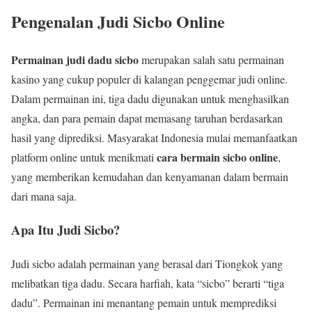
Pengenalan Judi Sicbo Online
Permainan judi dadu sicbo
merupakan salah satu permainan
kasino yang cukup populer di kalangan penggemar judi online.
Dalam permainan ini, tiga dadu digunakan untuk menghasilkan
angka, dan para pemain dapat memasang taruhan berdasarkan
hasil yang diprediksi. Masyarakat Indonesia mulai memanfaatkan
cara bermain sicbo online
platform online untuk menikmati
,
yang memberikan kemudahan dan kenyamanan dalam bermain
dari mana saja.
Apa Itu Judi Sicbo?
Judi sicbo adalah permainan yang berasal dari Tiongkok yang
melibatkan tiga dadu. Secara harfiah, kata “sicbo” berarti “tiga
dadu”. Permainan ini menantang pemain untuk memprediksi