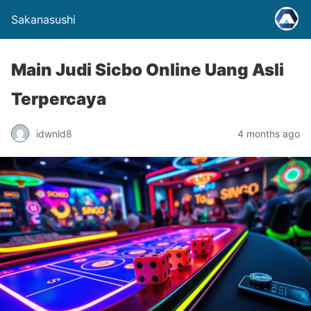
Sakanasushi
Main Judi Sicbo Online Uang Asli
Terpercaya
idwnld8
4 months ago