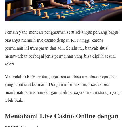
Pemain yang mencari pengalaman seru sekaligus peluang bagus
biasanya memilih live casino dengan RTP tinggi karena
permainan ini transparan dan adil. Selain itu, banyak situs
menawarkan berbagai jenis permainan yang bisa dipilih sesuai
selera.
Mengetahui RTP penting agar pemain bisa membuat keputusan
yang tepat saat bermain. Dengan informasi ini, mereka bisa
menikmati permainan dengan lebih percaya diri dan strategi yang
lebih baik.
Memahami Live Casino Online dengan