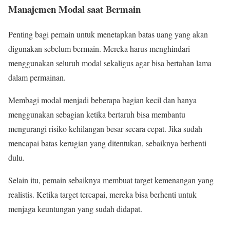
Manajemen Modal saat Bermain
Penting bagi pemain untuk menetapkan batas uang yang akan
digunakan sebelum bermain. Mereka harus menghindari
menggunakan seluruh modal sekaligus agar bisa bertahan lama
dalam permainan.
Membagi modal menjadi beberapa bagian kecil dan hanya
menggunakan sebagian ketika bertaruh bisa membantu
mengurangi risiko kehilangan besar secara cepat. Jika sudah
mencapai batas kerugian yang ditentukan, sebaiknya berhenti
dulu.
Selain itu, pemain sebaiknya membuat target kemenangan yang
realistis. Ketika target tercapai, mereka bisa berhenti untuk
menjaga keuntungan yang sudah didapat.