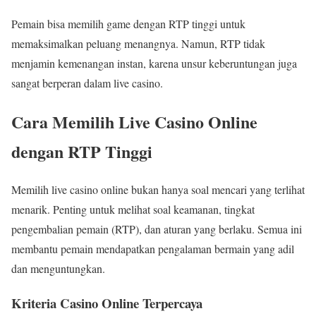
Pemain bisa memilih game dengan RTP tinggi untuk
memaksimalkan peluang menangnya. Namun, RTP tidak
menjamin kemenangan instan, karena unsur keberuntungan juga
sangat berperan dalam live casino.
Cara Memilih Live Casino Online
dengan RTP Tinggi
Memilih live casino online bukan hanya soal mencari yang terlihat
menarik. Penting untuk melihat soal keamanan, tingkat
pengembalian pemain (RTP), dan aturan yang berlaku. Semua ini
membantu pemain mendapatkan pengalaman bermain yang adil
dan menguntungkan.
Kriteria Casino Online Terpercaya