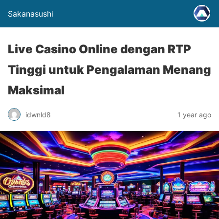
Sakanasushi
Live Casino Online dengan RTP
Tinggi untuk Pengalaman Menang
Maksimal
idwnld8
1 year ago