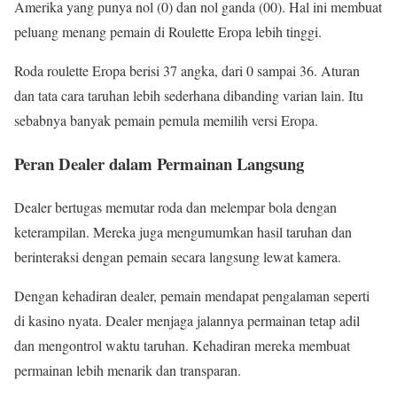
Amerika yang punya nol (0) dan nol ganda (00). Hal ini membuat
peluang menang pemain di Roulette Eropa lebih tinggi.
Roda roulette Eropa berisi 37 angka, dari 0 sampai 36. Aturan
dan tata cara taruhan lebih sederhana dibanding varian lain. Itu
sebabnya banyak pemain pemula memilih versi Eropa.
Peran Dealer dalam Permainan Langsung
Dealer bertugas memutar roda dan melempar bola dengan
keterampilan. Mereka juga mengumumkan hasil taruhan dan
berinteraksi dengan pemain secara langsung lewat kamera.
Dengan kehadiran dealer, pemain mendapat pengalaman seperti
di kasino nyata. Dealer menjaga jalannya permainan tetap adil
dan mengontrol waktu taruhan. Kehadiran mereka membuat
permainan lebih menarik dan transparan.