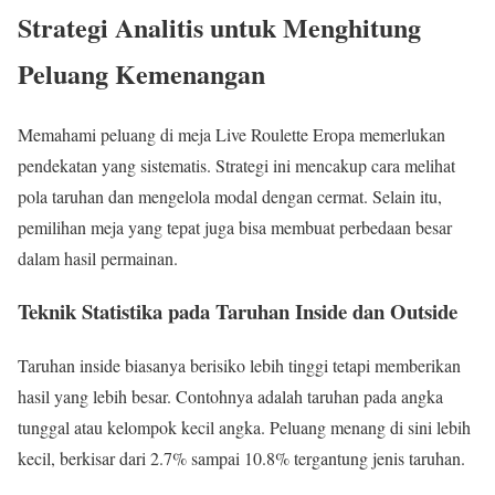
Strategi Analitis untuk Menghitung
Peluang Kemenangan
Memahami peluang di meja Live Roulette Eropa memerlukan
pendekatan yang sistematis. Strategi ini mencakup cara melihat
pola taruhan dan mengelola modal dengan cermat. Selain itu,
pemilihan meja yang tepat juga bisa membuat perbedaan besar
dalam hasil permainan.
Teknik Statistika pada Taruhan Inside dan Outside
Taruhan inside biasanya berisiko lebih tinggi tetapi memberikan
hasil yang lebih besar. Contohnya adalah taruhan pada angka
tunggal atau kelompok kecil angka. Peluang menang di sini lebih
kecil, berkisar dari 2.7% sampai 10.8% tergantung jenis taruhan.