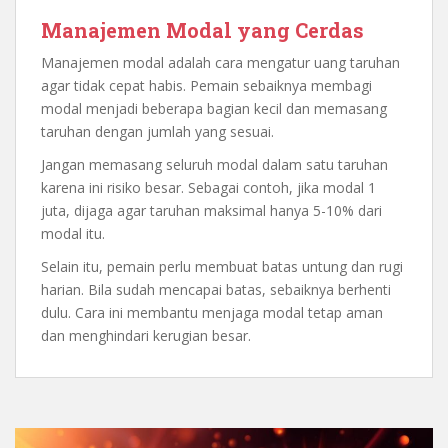
Manajemen Modal yang Cerdas
Manajemen modal adalah cara mengatur uang taruhan
agar tidak cepat habis. Pemain sebaiknya membagi
modal menjadi beberapa bagian kecil dan memasang
taruhan dengan jumlah yang sesuai.
Jangan memasang seluruh modal dalam satu taruhan
karena ini risiko besar. Sebagai contoh, jika modal 1
juta, dijaga agar taruhan maksimal hanya 5-10% dari
modal itu.
Selain itu, pemain perlu membuat batas untung dan rugi
harian. Bila sudah mencapai batas, sebaiknya berhenti
dulu. Cara ini membantu menjaga modal tetap aman
dan menghindari kerugian besar.