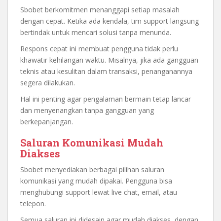
Sbobet berkomitmen menanggapi setiap masalah
dengan cepat. Ketika ada kendala, tim support langsung
bertindak untuk mencari solusi tanpa menunda.
Respons cepat ini membuat pengguna tidak perlu
khawatir kehilangan waktu. Misalnya, jika ada gangguan
teknis atau kesulitan dalam transaksi, penanganannya
segera dilakukan.
Hal ini penting agar pengalaman bermain tetap lancar
dan menyenangkan tanpa gangguan yang
berkepanjangan.
Saluran Komunikasi Mudah
Diakses
Sbobet menyediakan berbagai pilihan saluran
komunikasi yang mudah dipakai. Pengguna bisa
menghubungi support lewat live chat, email, atau
telepon.
Semua saluran ini didesain agar mudah diakses, dengan