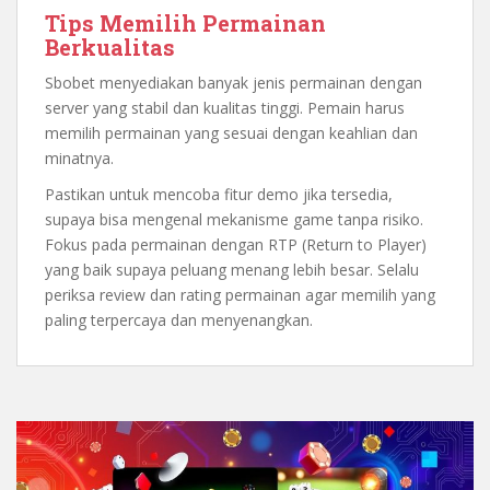
Tips Memilih Permainan
Berkualitas
Sbobet menyediakan banyak jenis permainan dengan
server yang stabil dan kualitas tinggi. Pemain harus
memilih permainan yang sesuai dengan keahlian dan
minatnya.
Pastikan untuk mencoba fitur demo jika tersedia,
supaya bisa mengenal mekanisme game tanpa risiko.
Fokus pada permainan dengan RTP (Return to Player)
yang baik supaya peluang menang lebih besar. Selalu
periksa review dan rating permainan agar memilih yang
paling terpercaya dan menyenangkan.