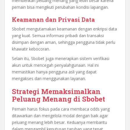
memberikan peluang menang yang lebih besar karena
pemain bisa mengikuti perubahan kondisi lapangan.
Keamanan dan Privasi Data
Sbobet mengutamakan keamanan dengan enkripsi data
yang kuat. Semua informasi pribadi dan transaksi
disimpan dengan aman, sehingga pengguna tidak perlu
khawatir kebocoran.
Selain itu, Sbobet juga menerapkan sistem verifikasi
akun untuk mencegah penyalahgunaan. Hal ini
memastikan hanya pengguna asli yang dapat
mengakses dan menggunakan layanan.
Strategi Memaksimalkan
Peluang Menang di Sbobet
Pemain harus fokus pada cara membaca odds yang
ditawarkan dan mengelola modal dengan baik agar
peluang menang lebih besar. Keduanya membantu
dalam mengambil keputusan taruhan yang tepat.