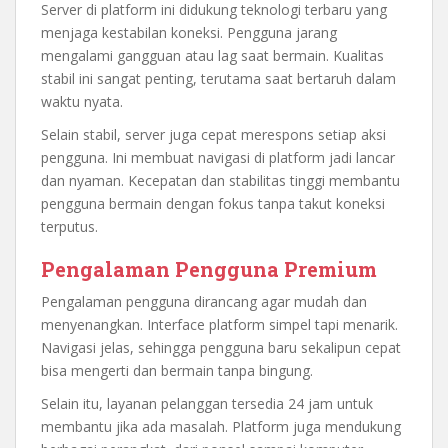
Server di platform ini didukung teknologi terbaru yang
menjaga kestabilan koneksi. Pengguna jarang
mengalami gangguan atau lag saat bermain. Kualitas
stabil ini sangat penting, terutama saat bertaruh dalam
waktu nyata.
Selain stabil, server juga cepat merespons setiap aksi
pengguna. Ini membuat navigasi di platform jadi lancar
dan nyaman. Kecepatan dan stabilitas tinggi membantu
pengguna bermain dengan fokus tanpa takut koneksi
terputus.
Pengalaman Pengguna Premium
Pengalaman pengguna dirancang agar mudah dan
menyenangkan. Interface platform simpel tapi menarik.
Navigasi jelas, sehingga pengguna baru sekalipun cepat
bisa mengerti dan bermain tanpa bingung.
Selain itu, layanan pelanggan tersedia 24 jam untuk
membantu jika ada masalah. Platform juga mendukung