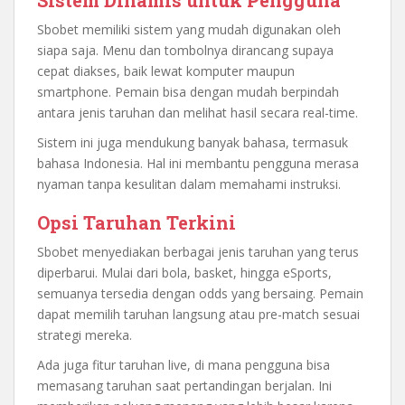
Sbobet memiliki sistem yang mudah digunakan oleh
siapa saja. Menu dan tombolnya dirancang supaya
cepat diakses, baik lewat komputer maupun
smartphone. Pemain bisa dengan mudah berpindah
antara jenis taruhan dan melihat hasil secara real-time.
Sistem ini juga mendukung banyak bahasa, termasuk
bahasa Indonesia. Hal ini membantu pengguna merasa
nyaman tanpa kesulitan dalam memahami instruksi.
Opsi Taruhan Terkini
Sbobet menyediakan berbagai jenis taruhan yang terus
diperbarui. Mulai dari bola, basket, hingga eSports,
semuanya tersedia dengan odds yang bersaing. Pemain
dapat memilih taruhan langsung atau pre-match sesuai
strategi mereka.
Ada juga fitur taruhan live, di mana pengguna bisa
memasang taruhan saat pertandingan berjalan. Ini