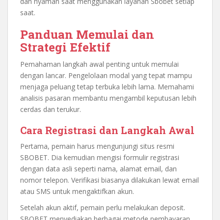
dan nyaman saat menggunakan layanan Sbobet setiap
saat.
Panduan Memulai dan
Strategi Efektif
Pemahaman langkah awal penting untuk memulai
dengan lancar. Pengelolaan modal yang tepat mampu
menjaga peluang tetap terbuka lebih lama. Memahami
analisis pasaran membantu mengambil keputusan lebih
cerdas dan terukur.
Cara Registrasi dan Langkah Awal
Pertama, pemain harus mengunjungi situs resmi
SBOBET. Dia kemudian mengisi formulir registrasi
dengan data asli seperti nama, alamat email, dan
nomor telepon. Verifikasi biasanya dilakukan lewat email
atau SMS untuk mengaktifkan akun.
Setelah akun aktif, pemain perlu melakukan deposit.
SBOBET menyediakan berbagai metode pembayaran