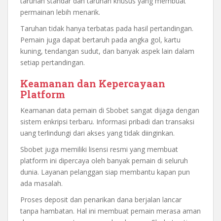
taruhan standar dan taruhan khusus yang membuat
permainan lebih menarik.
Taruhan tidak hanya terbatas pada hasil pertandingan.
Pemain juga dapat bertaruh pada angka gol, kartu
kuning, tendangan sudut, dan banyak aspek lain dalam
setiap pertandingan.
Keamanan dan Kepercayaan
Platform
Keamanan data pemain di Sbobet sangat dijaga dengan
sistem enkripsi terbaru. Informasi pribadi dan transaksi
uang terlindungi dari akses yang tidak diinginkan.
Sbobet juga memiliki lisensi resmi yang membuat
platform ini dipercaya oleh banyak pemain di seluruh
dunia. Layanan pelanggan siap membantu kapan pun
ada masalah.
Proses deposit dan penarikan dana berjalan lancar
tanpa hambatan. Hal ini membuat pemain merasa aman