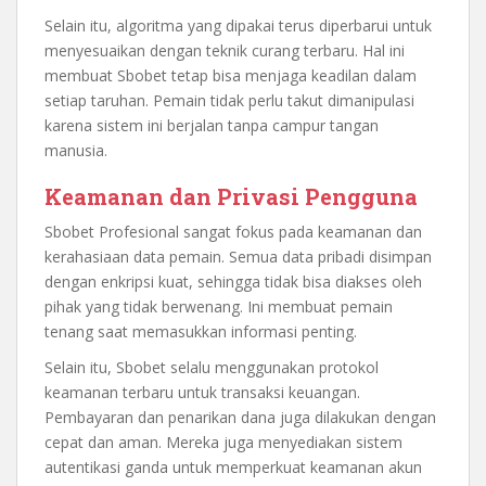
Selain itu, algoritma yang dipakai terus diperbarui untuk
menyesuaikan dengan teknik curang terbaru. Hal ini
membuat Sbobet tetap bisa menjaga keadilan dalam
setiap taruhan. Pemain tidak perlu takut dimanipulasi
karena sistem ini berjalan tanpa campur tangan
manusia.
Keamanan dan Privasi Pengguna
Sbobet Profesional sangat fokus pada keamanan dan
kerahasiaan data pemain. Semua data pribadi disimpan
dengan enkripsi kuat, sehingga tidak bisa diakses oleh
pihak yang tidak berwenang. Ini membuat pemain
tenang saat memasukkan informasi penting.
Selain itu, Sbobet selalu menggunakan protokol
keamanan terbaru untuk transaksi keuangan.
Pembayaran dan penarikan dana juga dilakukan dengan
cepat dan aman. Mereka juga menyediakan sistem
autentikasi ganda untuk memperkuat keamanan akun