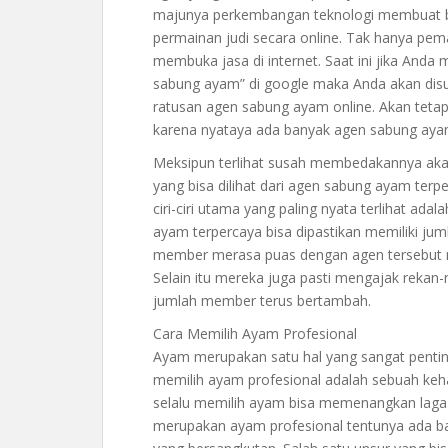
majunya perkembangan teknologi membuat b
permainan judi secara online. Tak hanya pem
membuka jasa di internet. Saat ini jika And
sabung ayam” di google maka Anda akan dis
ratusan agen sabung ayam online. Akan tetapi
karena nyataya ada banyak agen sabung ayam 
Meksipun terlihat susah membedakannya aka
yang bisa dilihat dari agen sabung ayam terp
ciri-ciri utama yang paling nyata terlihat ad
ayam terpercaya bisa dipastikan memiliki ju
member merasa puas dengan agen tersebut me
Selain itu mereka juga pasti mengajak rekan
jumlah member terus bertambah.
Cara Memilih Ayam Profesional
Ayam merupakan satu hal yang sangat pentin
memilih ayam profesional adalah sebuah ke
selalu memilih ayam bisa memenangkan laga
merupakan ayam profesional tentunya ada ba