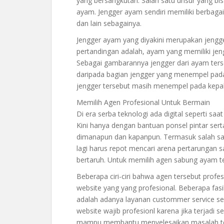
yang bersangkutan. Salah satu unsur yang bis
ayam. Jengger ayam sendiri memiliki berbagai 
dan lain sebagainya.
Jengger ayam yang diyakini merupakan jeng
pertandingan adalah, ayam yang memiliki jeng
Sebagai gambarannya jengger dari ayam terse
daripada bagian jengger yang menempel pada b
jengger tersebut masih menempel pada kepa
Memilih Agen Profesional Untuk Bermain
Di era serba teknologi ada digital seperti saa
Kini hanya dengan bantuan ponsel pintar ser
dimanapun dan kapanpun. Termasuk salah sat
lagi harus repot mencari arena pertarungan
bertaruh. Untuk memilih agen sabung ayam te
Beberapa ciri-ciri bahwa agen tersebut profes
website yang yang profesional. Beberapa fasil
adalah adanya layanan custommer service se
website wajib profesionl karena jika terjad
mampu membantu menyelesaikan masalah te