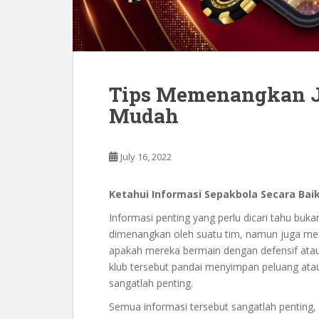
Tips Memenangkan J
Mudah
July 16, 2022
Ketahui Informasi Sepakbola Secara Bai
Informasi penting yang perlu dicari tahu buk
dimenangkan oleh suatu tim, namun juga me
apakah mereka bermain dengan defensif atau 
klub tersebut pandai menyimpan peluang ata
sangatlah penting.
Semua informasi tersebut sangatlah penting, 