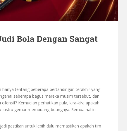
udi Bola Dengan Sangat
k
an hanya tentang beberapa pertandingan terakhir yang
ngenai seberapa bagus mereka musim tersebut, dan
ofensif? Kemudian perhatikan pula, kira-kira apakah
u justru gemar membuang-buangnya. Semua hal ini
jadi pastikan untuk lebih dulu memastikan apakah tim