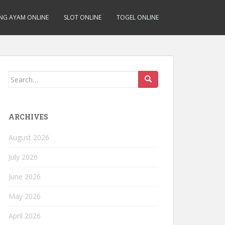
NG AYAM ONLINE
SLOT ONLINE
TOGEL ONLINE
Search
for:
ARCHIVES
August 2026
July 2026
June 2026
May 2026
April 2026