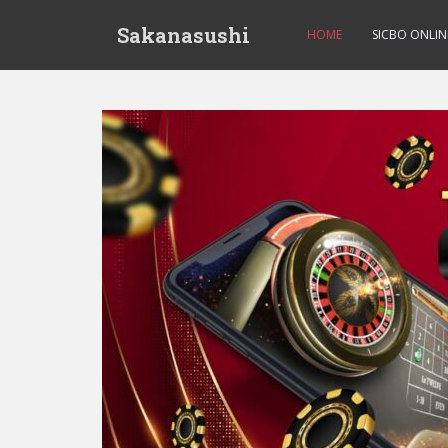
S
Sakanasushi
k
HOME
SICBO ONLIN
i
p
t
o
m
a
i
n
c
o
n
t
e
n
t