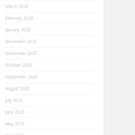
March 2026
February 2026
January 2026
December 2025
November 2025
October 2025
September 2025
August 2025
July 2025
June 2025
May 2025