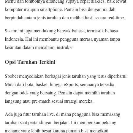
Menu dan tombolnya dirancang supaya cepat diakses, baik lewat
komputer maupun smartphone. Pemain bisa dengan mudah
berpindah antara jenis taruhan dan melihat hasil secara real-time.
Sistem ini juga mendukung banyak bahasa, termasuk bahasa
Indonesia. Hal ini membantu pengguna merasa nyaman tanpa
kesulitan dalam memahami instruksi.
Opsi Taruhan Terkini
Sbobet menyediakan berbagai jenis taruhan yang terus diperbarui.
Mulai dari bola, basket, hingga eSports, semuanya tersedia
dengan odds yang bersaing. Pemain dapat memilih taruhan
langsung atau pre-match sesuai strategi mereka.
Ada juga fitur taruhan live, di mana pengguna bisa memasang
taruhan saat pertandingan berjalan. Ini memberikan peluang
menang yang lebih besar karena pemain bisa mengikuti